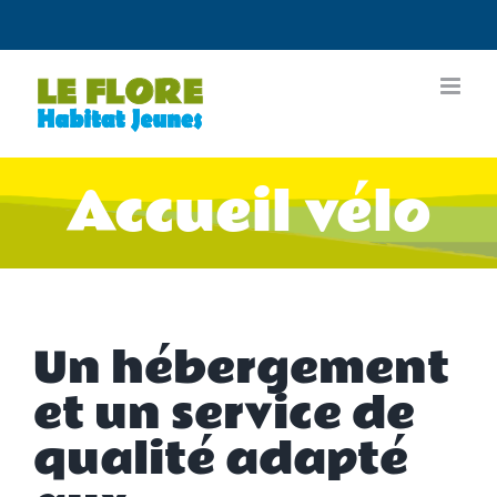
Passer
au
contenu
Accueil vélo
Un hébergement
et un service de
qualité adapté