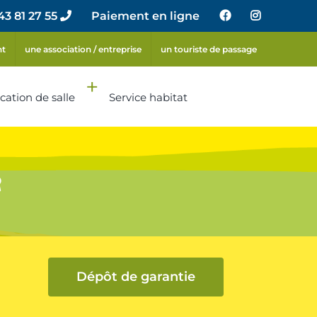
43 81 27 55
Paiement en ligne
nt
une association / entreprise
un touriste de passage
cation de salle
Service habitat
e
Dépôt de garantie