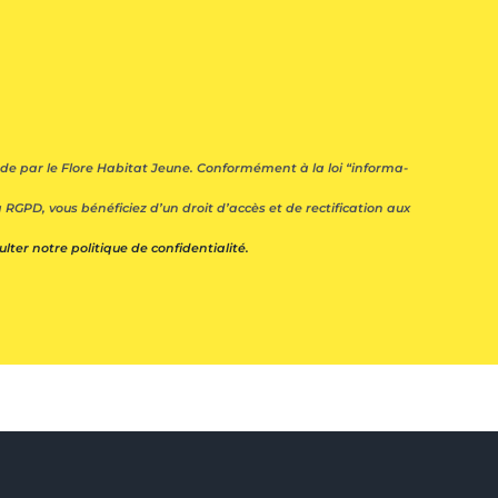
nde par le Flore Habitat Jeune. Confor­mé­ment à la loi “infor­ma­
RGPD, vous béné­fi­ciez d’un droit d’ac­cès et de recti­fi­ca­tion aux
lter notre politique de confidentialité.