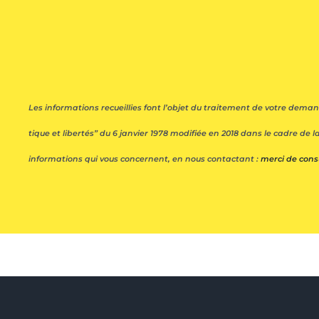
Les infor­ma­tions recueillies font l’objet du trai­te­ment de votre dema
tique et liber­tés” du 6 janvier 1978 modi­fiée en 2018 dans le cadre de la 
infor­ma­tions qui vous concernent, en nous contactant :
merci de consu