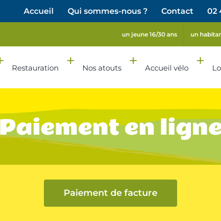
Accueil
Qui sommes-nous ?
Contact
02 
un jeune 16/30 ans
un habita
Restauration
Nos atouts
Accueil vélo
Lo
Paiement en lign
Paiement de facture