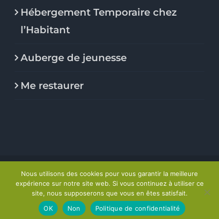
Hébergement Temporaire chez
l’Habitant
Auberge de jeunesse
Me restaurer
© Le Flore, habitat jeunes |
Mention légales
&
Politique
Nous utilisons des cookies pour vous garantir la meilleure
de confidentialité
expérience sur notre site web. Si vous continuez à utiliser ce
site, nous supposerons que vous en êtes satisfait.
Facebook
Instagram
OK
Non
Politique de confidentialité