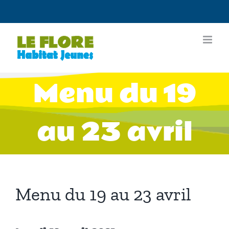
Passer
au
contenu
Menu du 19
au 23 avril
Menu du 19 au 23 avril