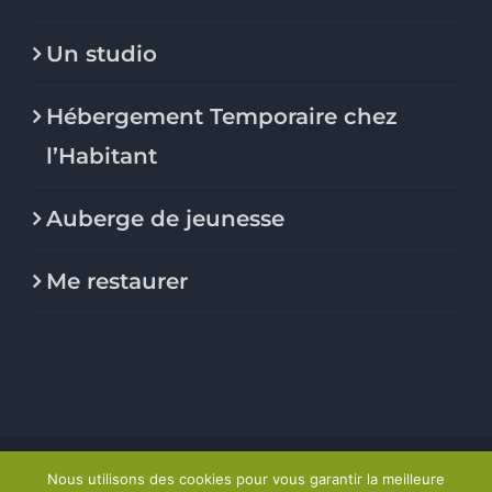
Un studio
Hébergement Temporaire chez
l’Habitant
Auberge de jeunesse
Me restaurer
© Le Flore, habitat jeunes |
Mention légales
&
Politique
Nous utilisons des cookies pour vous garantir la meilleure